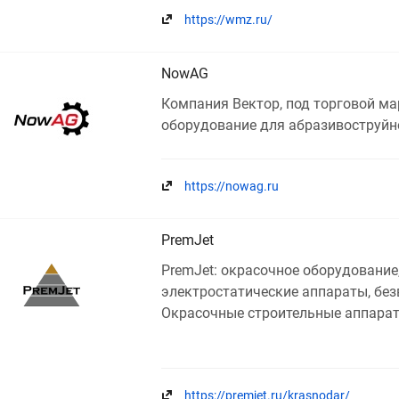
https://wmz.ru/
NowAG
Компания Вектор, под торговой м
оборудование для абразивоструйн
https://nowag.ru
PremJet
PremJet: окрасочное оборудование
электростатические аппараты, бе
Окрасочные строительные аппара
https://premjet.ru/krasnodar/