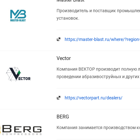
Производитель и поставщик промышлен
установок.
https://master-blast.ru/where/?regio
Vector
Компания ВЕКТОР производит полную л
проведении абразивоструйных и других
https://vectorpart.ru/dealers/
BERG
Компания занимается производством к