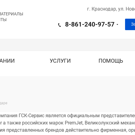
г. Краснодар,
ул. Но
МАТЕРИАЛЫ
ИТЫ
8-861-240-97-57
З
ПАНИИ
УСЛУГИ
ПОМОЩЬ
даре
мпания ГСК-Сервис является официальным представителем 
or а также российских марок PremJet, Великолукский механи
ия представленных брендов действительно фирменная, ори