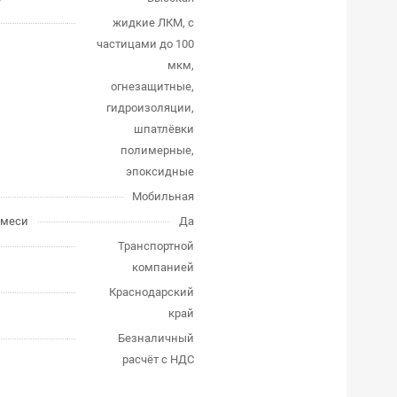
жидкие ЛКМ, с
частицами до 100
мкм,
огнезащитные,
гидроизоляции,
шпатлёвки
полимерные,
эпоксидные
Мобильная
смеси
Да
Транспортной
компанией
Краснодарский
край
Безналичный
расчёт с НДС