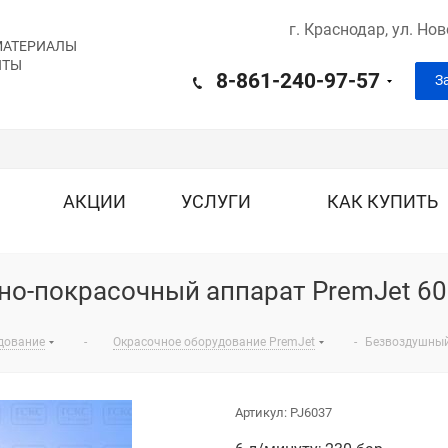
г. Краснодар,
ул. Но
МАТЕРИАЛЫ
ИТЫ
8-861-240-97-57
З
АКЦИИ
УСЛУГИ
КАК КУПИТЬ
о-покрасочный аппарат PremJet 6
дование
-
Окрасочное оборудование PremJet
-
Безвоздушный
Артикул:
PJ6037