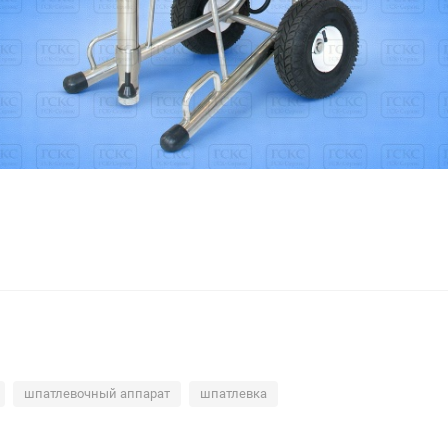
шпатлевочный аппарат
шпатлевка