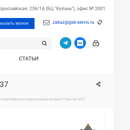
вороссийская,
236/1А (БЦ "Кубань"),
офис № 2001
zakaz@gsk-servis.ru
📋
аказать звонок
СТАТЬИ
037
 шпаклевочно-покрасочный аппарат PremJet 6037