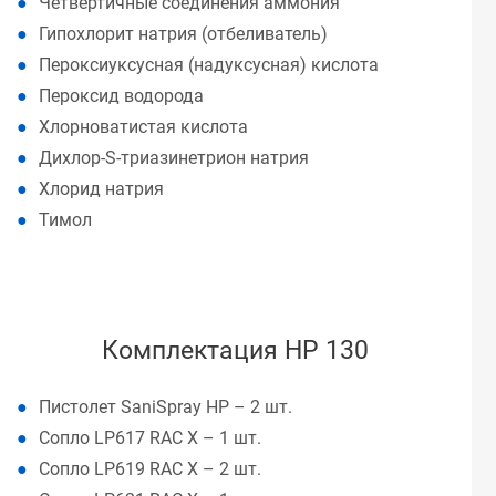
Четвертичные соединения аммония
Гипохлорит натрия (отбеливатель)
Пероксиуксусная (надуксусная) кислота
Пероксид водорода
Хлорноватистая кислота
Дихлор-S-триазинетрион натрия
Хлорид натрия
Тимол
Комплектация HP 130
Пистолет SaniSpray HP – 2 шт.
Сопло LP617 RAC X – 1 шт.
Сопло LP619 RAC X – 2 шт.