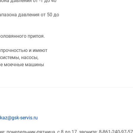
она давления от -1 до 40
апазона давления от 50 до
 оловянного припоя.
 прочностью и имеют
системы, насосы,
ные моечные машины
kaz@gsk-servis.ru
 понедельник-пятница, с 8 до 17, звоните: 8-861-240-97-57