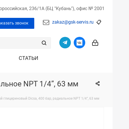
вороссийская,
236/1А (БЦ "Кубань"),
офис № 2001
zakaz@gsk-servis.ru
📋
аказать звонок
СТАТЬИ
льное NPT 1/4”, 63 мм
 глицериновый Dicsa, 400 бар, радиальное NPT 1/4”, 63 мм