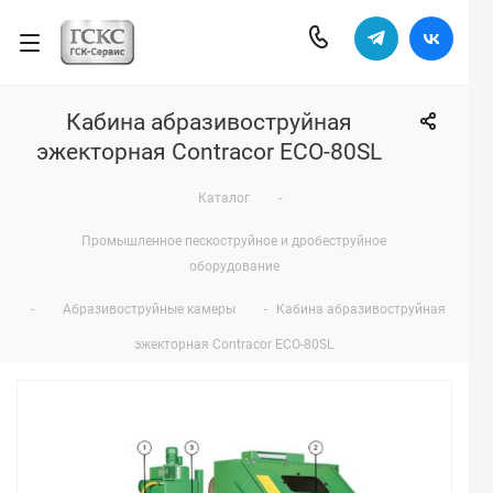
Кабина абразивоструйная
эжекторная Contracor ECO-80SL
Каталог
-
Промышленное пескоструйное и дробеструйное
оборудование
-
Абразивоструйные камеры
-
Кабина абразивоструйная
эжекторная Contracor ECO-80SL