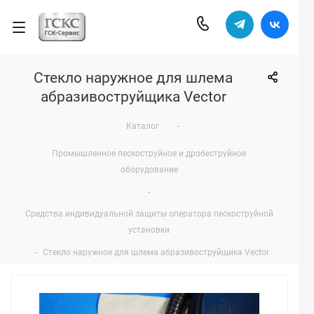
Стекло наружное для шлема
абразивоструйщика Vector
Каталог
-
Промышленное пескоструйное и дробеструйное
оборудование
-
Средства индивидуальной защиты оператора пескоструйной
установки
-
Стекло наружное для шлема абразивоструйщика Vector