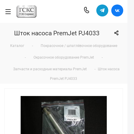
Шток насоса PremJet PJ4033
Каталог
-
Покрасочное / шпатлёвочное оборудование
-
Окрасочное оборудование PremJet
-
Запчасти и расходные материалы PremJet
-
Шток насоса
PremJet PJ4033